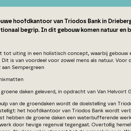
euwe hoofdkantoor van Triodos Bank in Drieberg
tionaal begrip. In dit gebouw komen natuur en be
t tot uiting in een holistisch concept, waarbij gebouw
Dit is van voordeel voor zowel mens als natuur. Voor di
2 aan Sempergreen
ixmatten
 groene daken geleverd, in opdracht van Van Helvoirt 
ulp van de groendaken wordt de doelstelling van Trio
telligt: het hoofdkantoor van Triodos Bank wordt ve
st hebben de groene daken een waterbufferende werki
twerk door hevige regenval tegengaat. Overtollig hem