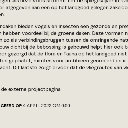
en. Als deze vol is stroomt het de spiegelvijver in. W
er afgegeven aan een op het landgoed gelegen zaksloot
n.
ndaken bieden vogels en insecten een gezonde en pret
n hebben voordeel bij de groene daken. Deze vormen n
n zo als verbindingsbruggen tussen de omringende natu
ouw dichtbij de bebossing is gebouwd helpt hier ook bi
or gezorgd dat de flora en fauna op het landgoed nie
ten geplaatst, ruimtes voor amfibieën gecreëerd en is 
acht. Dit laatste zorgt ervoor dat de vliegroutes van 
de externe projectpagina
ICEERD OP
4 APRIL 2022 OM 0:00