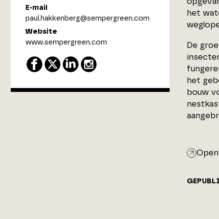
opgevang
E-mail
het wat
paul.hakkenberg@sempergreen.com
weglope
Website
www.sempergreen.com
De groe
insecte
fungere
het geb
bouw vo
nestkas
aangebr
Open 
GEPUBL