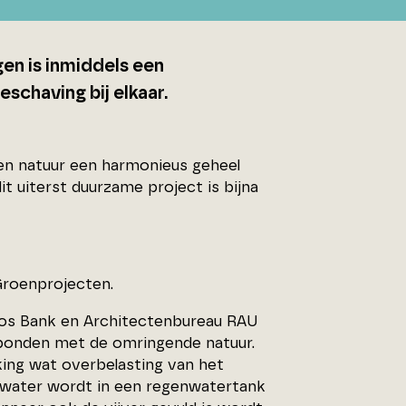
en is inmiddels een
schaving bij elkaar.
 en natuur een harmonieus geheel
t uiterst duurzame project is bijna
Groenprojecten.
dos Bank en Architectenbureau RAU
rbonden met de omringende natuur.
ng wat overbelasting van het
elwater wordt in een regenwatertank