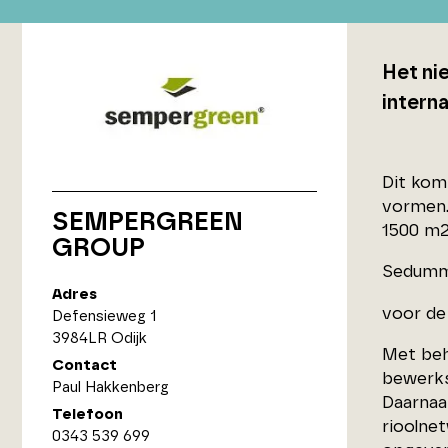
Het ni
interna
Dit kom
vormen. 
SEMPERGREEN
1500 m
GROUP
Sedumm
Adres
voor de
Defensieweg 1
3984LR Odijk
Met beh
Contact
bewerks
Paul Hakkenberg
Daarnaa
Telefoon
rioolne
0343 539 699