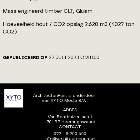
Mass engineerd timber CLT, Glulam
Hoeveelheid hout / CO2 opslag 2.620 m3 (4027 ton
CO2)
GEPUBLICEERD OP
27 JULI 2023 OM 0:00
ArchitectenPunt is onderdeel
van XYTO Media B.V.
ADRES
Van Benthuizenlaan 1
1701 BZ Heerhugowaard
CONTACT
072 - 8 200 600
info@architectenpunt.nl