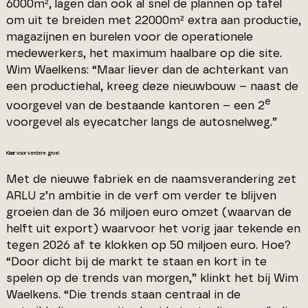
6000m², lagen dan ook al snel de plannen op tafel
om uit te breiden met 22000m² extra aan productie,
magazijnen en burelen voor de operationele
medewerkers, het maximum haalbare op die site.
Wim Waelkens: “Maar liever dan de achterkant van
een productiehal, kreeg deze nieuwbouw – naast de
e
voorgevel van de bestaande kantoren – een 2
voorgevel als eyecatcher langs de autosnelweg.”
Klaar voor verdere groei
Met de nieuwe fabriek en de naamsverandering zet
ARLU z’n ambitie in de verf om verder te blijven
groeien dan de 36 miljoen euro omzet (waarvan de
helft uit export) waarvoor het vorig jaar tekende en
tegen 2026 af te klokken op 50 miljoen euro. Hoe?
“Door dicht bij de markt te staan en kort in te
spelen op de trends van morgen,” klinkt het bij Wim
Waelkens. “Die trends staan centraal in de