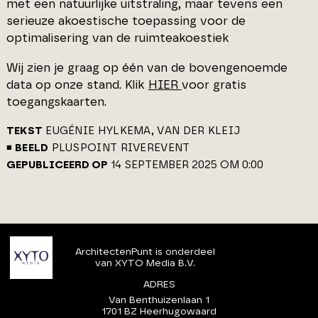
met een natuurlijke uitstraling, maar tevens een
serieuze akoestische toepassing voor de
optimalisering van de ruimteakoestiek
Wij zien je graag op één van de bovengenoemde
data op onze stand. Klik
HIER
voor gratis
toegangskaarten.
TEKST
EUGÉNIE HYLKEMA, VAN DER KLEIJ
BEELD
PLUSPOINT RIVEREVENT
GEPUBLICEERD OP
14 SEPTEMBER 2025 OM 0:00
ArchitectenPunt is onderdeel
van XYTO Media B.V.
ADRES
Van Benthuizenlaan 1
1701 BZ Heerhugowaard