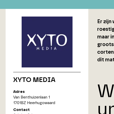
Er zijn
roesti
maar i
groots
corten
dit ma
XYTO MEDIA
W
Adres
Van Benthuizenlaan 1
u
1701BZ Heerhugowaard
Contact