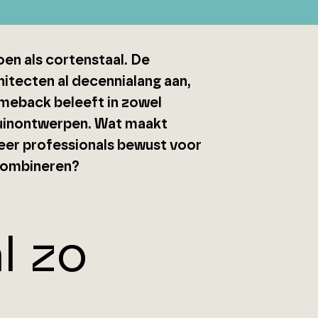
oen als cortenstaal. De
hitecten al decennialang aan,
omeback beleeft in zowel
 tuinontwerpen. Wat maakt
eer professionals bewust voor
 combineren?
l zo