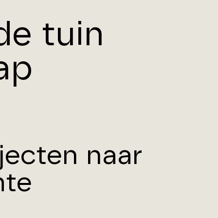
de tuin
ap
jecten naar
mte