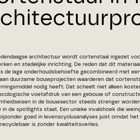
rchitectuurpr
edendaagse architectuur wordt cortenstaal ingezet voo
ken en stedelijke inrichting. De reden dat dit materia
 is de lage onderhoudsbehoefte gecombineerd met een 
aan duurzame bouwprojecten waarderen dat cortenstaa
mingsmiddel nodig heeft. Dat scheelt niet alleen koste
ecologische voetafdruk van een gebouw of constructie 
mheidseisen in de bouwsector steeds strenger worden, i
 in de spotlights staat. Een unieke invalshoek die wein
ijzonder goed in levenscyclusanalyses juist omdat het 
 recyclebaar is zonder kwaliteitsverlies.