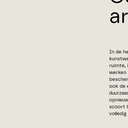
a
In de h
kunstwer
ruimte,
werken 
bescher
ook de 
duurzaa
opnieuw
scoort b
volledig