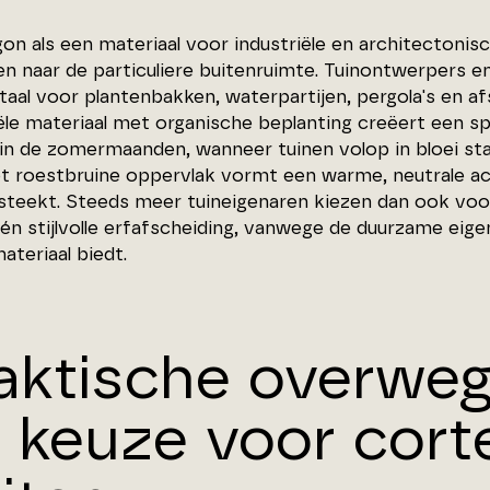
on als een materiaal voor industriële en architectoni
n naar de particuliere buitenruimte. Tuinontwerpers e
taal voor plantenbakken, waterpartijen, pergola's en a
ële materiaal met organische beplanting creëert een spa
t in de zomermaanden, wanneer tuinen volop in bloei st
et roestbruine oppervlak vormt een warme, neutrale a
steekt. Steeds meer tuineigenaren kiezen dan ook voor
én stijlvolle erfafscheiding, vanwege de duurzame eige
materiaal biedt.
aktische overweg
 keuze voor cort