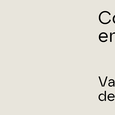
C
e
Va
de