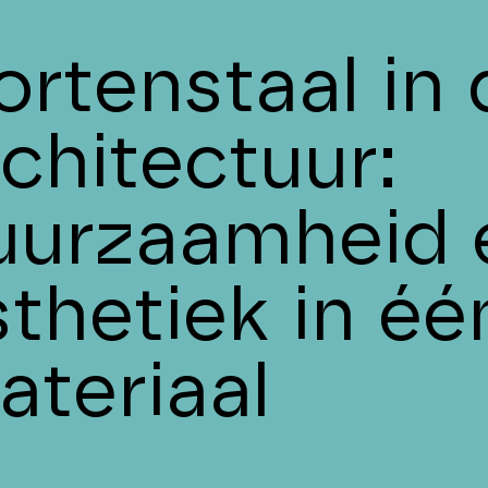
ortenstaal in 
rchitectuur:
uurzaamheid 
sthetiek in éé
ateriaal