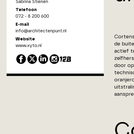
Sabrina Stienen
Telefoon
072 - 8 200 600
E-mail
info@architectenpunt.nl
Cortens
Website
de buite
www.xyto.nl
actief t
zelfhers
door op
technis
oranjer
uitstral
aanspree
C