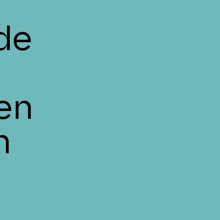
de
en
n