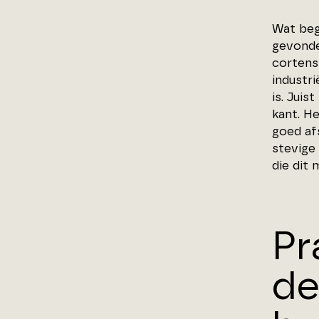
Wat beg
gevonde
cortens
industri
is. Juis
kant. H
goed af
stevige 
die dit 
Pr
de