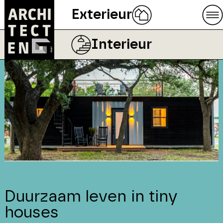
Exterieur
Interieur
Duurzaam leven in tiny
houses