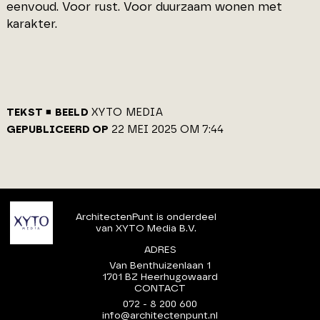
eenvoud. Voor rust. Voor duurzaam wonen met
karakter.
TEKST
BEELD
XYTO MEDIA
GEPUBLICEERD OP
22 MEI 2025 OM 7:44
ArchitectenPunt is onderdeel
van XYTO Media B.V.
ADRES
Van Benthuizenlaan 1
1701 BZ Heerhugowaard
CONTACT
072 - 8 200 600
info@architectenpunt.nl