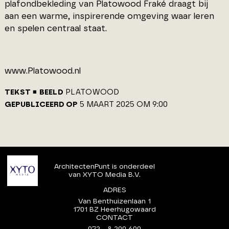
plafondbekleding van Platowood Fraké draagt bij
aan een warme, inspirerende omgeving waar leren
en spelen centraal staat.
www.Platowood.nl
TEKST
BEELD
PLATOWOOD
GEPUBLICEERD OP
5 MAART 2025 OM 9:00
ArchitectenPunt is onderdeel
van XYTO Media B.V.
ADRES
Van Benthuizenlaan 1
1701 BZ Heerhugowaard
CONTACT