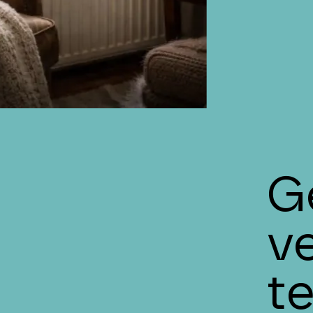
G
v
t