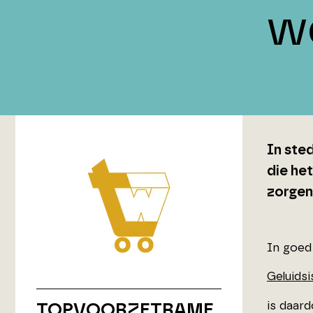
w
In sted
die he
zorgen
In goed
Geluids
is daar
TOPVOORZETRAME