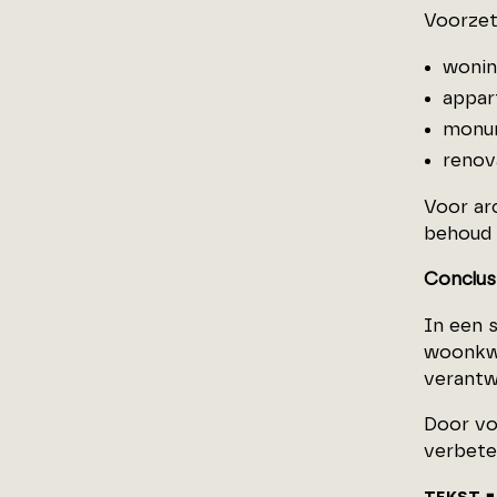
Voorzet
wonin
appar
monu
renov
Voor ar
behoud 
Conclus
In een 
woonkwa
verantw
Door vo
verbeter