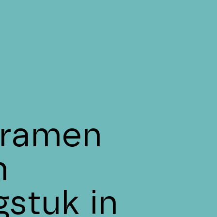
e ramen
n
gstuk in