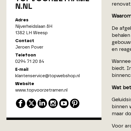
renovat
N.NL
Waarom 
Adres
Nijverheidslaan 8H
De afge
1382 LH Weesp
behalen
Contact
gebouws
Jeroen Pover
en reage
Telefoon
Wanneer
0294 71 20 84
biedt. I
E-mail
binnenc
klantenservice@topwebshop.nl
Website
Wat bete
www.topvoorzetramen.nl
Geluidsi
binnen w
maar doo
Voor ar