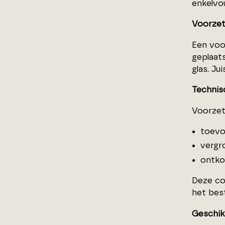
enkelvo
Voorzet
Een voo
geplaat
glas. J
Technis
Voorzet
toevo
vergr
ontko
Deze co
het bes
Geschik