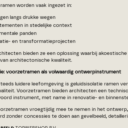
ramen worden vaak ingezet in:
gen langs drukke wegen
tementen in stedelijke context
mentale panden
atie- en transformatieprojecten
chitecten bieden ze een oplossing waarbij akoestisch
van architectonische kwaliteit.
ie: voorzetramen als volwaardig ontwerpinstrument
steeds luidere leefomgeving is geluidsisolatie ramen v
liteit. Voorzetramen bieden architecten een techni
oord instrument, met name in renovatie- en binnensted
orzetramen vroegtijdig mee te nemen in het ontwerp, 
d zonder concessies te doen aan gevelbeeld, detaillerin