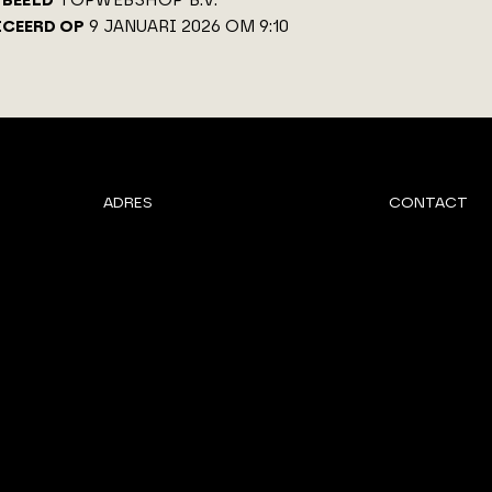
BEELD
TOPWEBSHOP B.V.
ICEERD OP
9 JANUARI 2026 OM 9:10
ADRES
CONTACT
Van Benthuizenlaan 1
072 - 8 200 6
1701 BZ Heerhugowaard
info@architec
PARTNER VAN