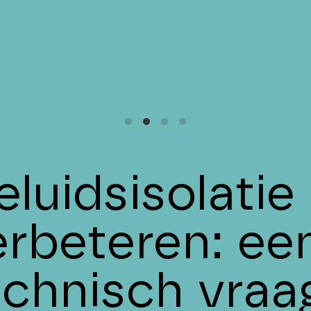
eluidsisolati
erbeteren: ee
echnisch vraa