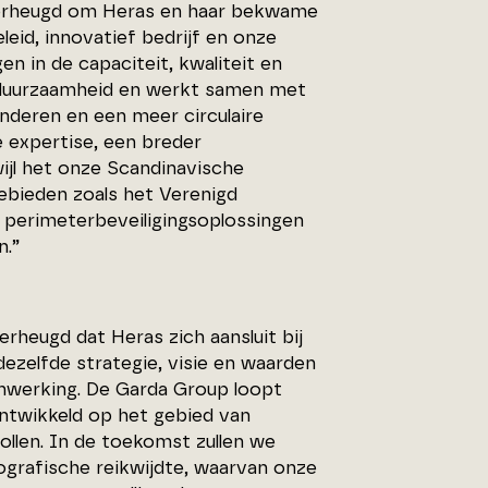
 verheugd om Heras en haar bekwame
eid, innovatief bedrijf en onze
n in de capaciteit, kwaliteit en
op duurzaamheid en werkt samen met
nderen en een meer circulaire
expertise, een breder
jl het onze Scandinavische
ebieden zoals het Verenigd
nd perimeterbeveiligingsoplossingen
n.”
rheugd dat Heras zich aansluit bij
ezelfde strategie, visie en waarden
nwerking. De Garda Group loopt
twikkeld op het gebied van
rollen. In de toekomst zullen we
ografische reikwijdte, waarvan onze