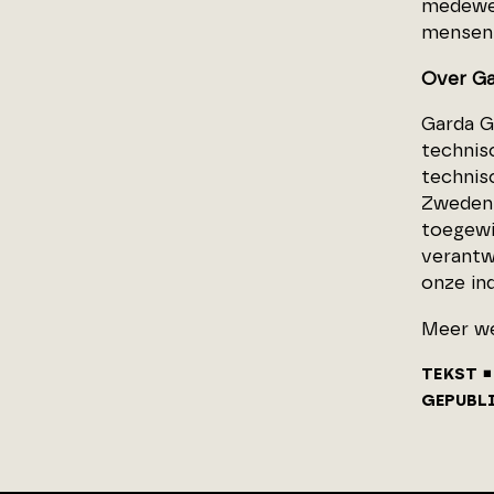
medewer
mensen 
Over Ga
Garda G
technisc
technis
Zweden 
toegewi
verantw
onze ind
Meer w
TEKST
GEPUBL