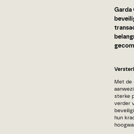
Garda 
beveil
transa
belang
gecomb
Verster
Met de 
aanwezi
sterke 
verder 
beveili
hun kra
hoogwaa