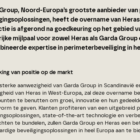
Group, Noord-Europa’s grootste aanbieder van 
igingsoplossingen, heeft de overname van Hera
ctie is afgerond na goedkeuring op het gebied v
rijke mijlpaal voor zowel Heras als Garda Group 
ineerde expertise in perimeterbeveiliging in he
king van positie op de markt
sterke aanwezigheid van Garda Group in Scandinavië en
gheid van Heras in West-Europa, zal deze overname bei
punten te benutten om groei, innovatie en hun gedeeld
vorm te geven. Klanten profiteren van een uitgebreid p
gingsoplossingen, state-of-the-art technologie en ver
chten te bundelen, zullen Garda Group en Heras een b
rdige beveiligingsoplossingen in heel Europa aan te bi