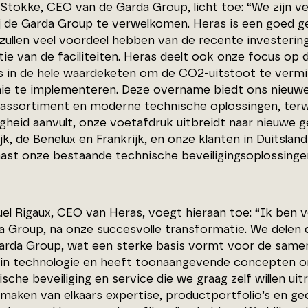
 Stokke, CEO van de Garda Group, licht toe: “We zijn
j de Garda Group te verwelkomen. Heras is een goed gel
zullen veel voordeel hebben van de recente investeringe
ntie van de faciliteiten. Heras deelt ook onze focus 
s in de hele waardeketen om de CO2-uitstoot te vermi
e te implementeren. Deze overname biedt ons nieuwe 
assortiment en moderne technische oplossingen, terwi
gheid aanvult, onze voetafdruk uitbreidt naar nieuwe g
jk, de Benelux en Frankrijk, en onze klanten in Duitsla
aast onze bestaande technische beveiligingsoplossinge
l Rigaux, CEO van Heras, voegt hieraan toe: “Ik ben ve
a Group, na onze succesvolle transformatie. We delen d
Garda Group, wat een sterke basis vormt voor de same
in technologie en heeft toonaangevende concepten on
che beveiliging en service die we graag zelf willen uit
 maken van elkaars expertise, productportfolio’s en ge