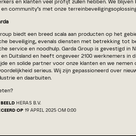
kers en klanten veel profijt zullen hebben. We blijven
en community’s met onze terreinbeveiligingsoplossing
rda
roup biedt een breed scala aan producten op het gebie
he beveiliging, evenals diensten met betrekking tot beve
che service en noodhulp. Garda Group is gevestigd in 
en Duitsland en heeft ongeveer 2100 werknemers in dien
jde en solide partner voor onze klanten en we nemen 
oordelijkheid serieus. Wij zijn gepassioneerd over nieu
ustrie en daarbuiten.
eten?
BEELD
HERAS B.V.
ICEERD OP
19 APRIL 2025 OM 0:00