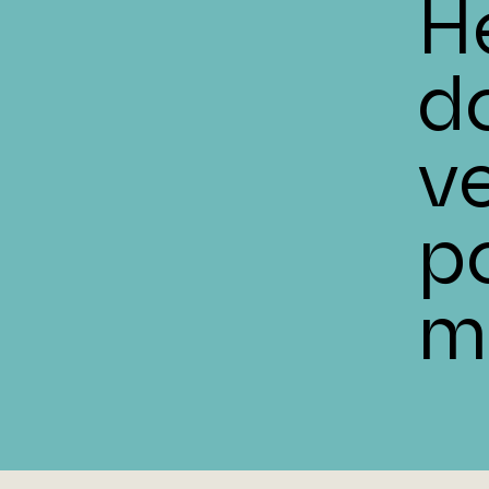
H
d
v
p
m