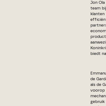
Jon Ola
team bi
klanten 
efficië
partner
economi
product
aanwezi
Koninkri
biedt n
Emmanue
de Gard
als de 
voorop 
mechanis
gebruik