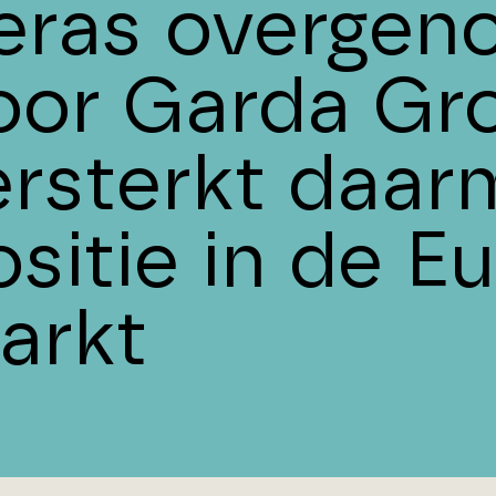
eras overge
oor Garda Gr
ersterkt daar
ositie in de E
arkt