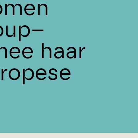
nomen
oup–
mee haar
uropese