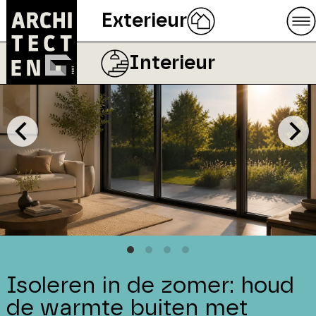
Exterieur
Interieur
Isoleren in de zomer: houd
de warmte buiten met