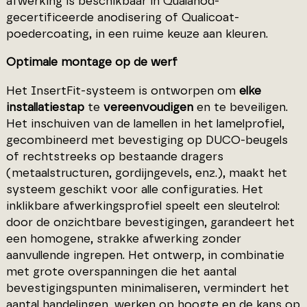
afwerking is beschikbaar in Qualanod-
gecertificeerde anodisering of Qualicoat-
poedercoating, in een ruime keuze aan kleuren.
Optimale montage op de werf
Het InsertFit-systeem is ontworpen om
elke
installatiestap
te
vereenvoudigen
en te beveiligen.
Het inschuiven van de lamellen in het lamelprofiel,
gecombineerd met bevestiging op DUCO-beugels
of rechtstreeks op bestaande dragers
(metaalstructuren, gordijngevels, enz.), maakt het
systeem geschikt voor alle configuraties. Het
inklikbare afwerkingsprofiel speelt een sleutelrol:
door de onzichtbare bevestigingen, garandeert het
een homogene, strakke afwerking zonder
aanvullende ingrepen. Het ontwerp, in combinatie
met grote overspanningen die het aantal
bevestigingspunten minimaliseren, vermindert het
aantal handelingen, werken op hoogte en de kans op