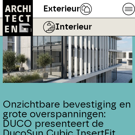
Exterieur
Interieur
Onzichtbare bevestiging en
grote overspanningen:
DUCO presenteert de
DucoSun Cubic InsertFit,