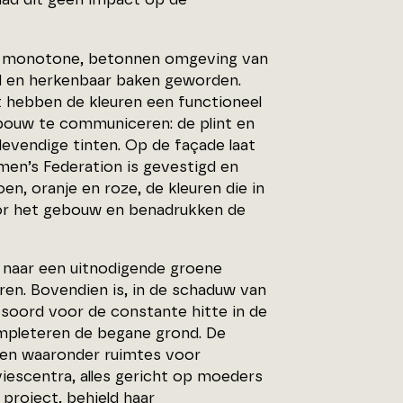
n de monotone, betonnen omgeving van
d en herkenbaar baken geworden.
 hebben de kleuren een functioneel
bouw te communiceren: de plint en
 levendige tinten. Op de façade laat
men’s Federation is gevestigd en
en, oranje en roze, de kleuren die in
oor het gebouw en benadrukken de
 naar een uitnodigende groene
eren. Bovendien is, in de schaduw van
tsoord voor de constante hitte in de
mpleteren de begane grond. De
en waaronder ruimtes voor
viescentra, alles gericht op moeders
 project, behield haar