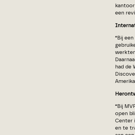
kantoorr
een revi
Interna
“Bij een
gebruike
werkten
Daarnaa
had de 
Discove
Amerika
Herontw
“Bij MV
open bl
Center 
en te tr