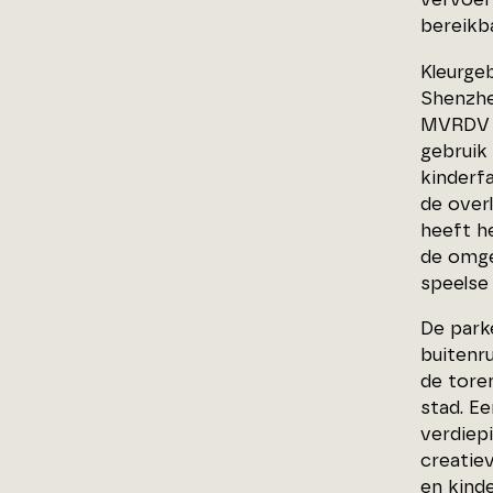
bereikba
Kleurge
Shenzhe
MVRDV s
gebruik
kinderfa
de over
heeft he
de omge
speelse 
De park
buitenru
de tore
stad. E
verdiep
creatie
en kinde