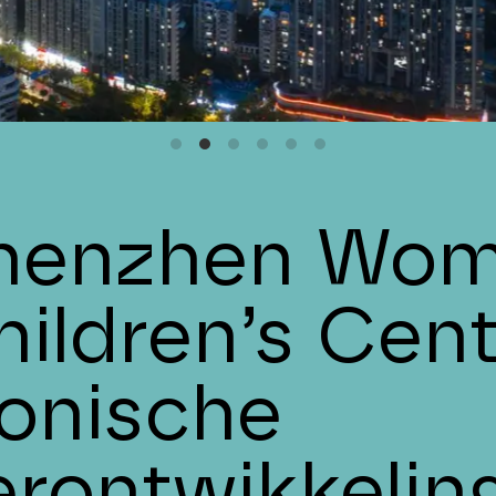
henzhen Wom
hildren’s Cent
conische
erontwikkelin