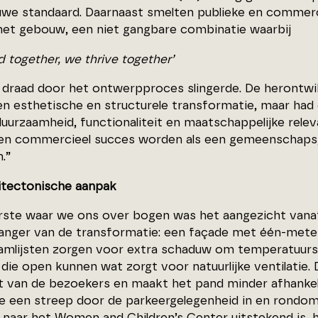
uwe standaard. Daarnaast smelten publieke en commerc
het gebouw, een niet gangbare combinatie waarbij
d together, we thrive together’
e draad door het ontwerpproces slingerde. De herontwi
een esthetische en structurele transformatie, maar ha
uurzaamheid, functionaliteit en maatschappelijke relev
en commercieel succes worden als een gemeenschaps
.”
itectonische aanpak
rste waar we ons over bogen was het aangezicht vanaf 
vanger van de transformatie: een façade met één-meter 
amlijsten zorgen voor extra schaduw om temperatuurs
die open kunnen wat zorgt voor natuurlijke ventilatie.
 van de bezoekers en maakt het pand minder afhankelij
e een streep door de parkeergelegenheid in en rondo
 naar het Women and Children’s Center uitstekend is, 