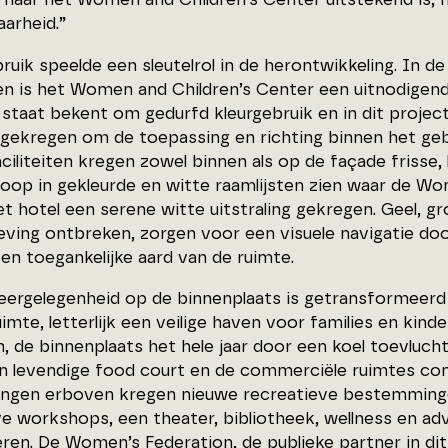
arheid.”
bruik speelde een sleutelrol in de herontwikkeling. I
n is het Women and Children’s Center een uitnodigen
taat bekent om gedurfd kleurgebruik en in dit project
 gekregen om de toepassing en richting binnen het ge
ciliteiten kregen zowel binnen als op de façade frisse,
loop in gekleurde en witte raamlijsten zien waar de Wo
t hotel een serene witte uitstraling gekregen. Geel, gro
ving ontbreken, zorgen voor een visuele navigatie d
en toegankelijke aard van de ruimte.
eergelegenheid op de binnenplaats is getransformeerd
imte, letterlijk een veilige haven voor families en kind
n, de binnenplaats het hele jaar door een koel toevluch
en levendige food court en de commerciële ruimtes co
ingen erboven kregen nieuwe recreatieve bestemming
ve workshops, een theater, bibliotheek, wellness en ad
ren. De Women’s Federation, de publieke partner in dit