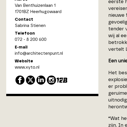
eerste 
Van Benthuizenlaan 1
vereise
1701BZ Heerhugowaard
nieuwe 
Contact
gevoeli
Sabrina Stienen
tender 
Telefoon
wij al 
072 - 8 200 600
betrokk
E-mail
vertelt
info@architectenpunt.nl
Een uni
Website
www.xyto.nl
Het bes
explosi
er prob
geruime
uitnodi
herontw
“Wat he
zijn. In