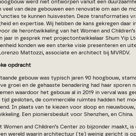
hoogbouw werd niet ontworpen vanuit een duurzaamhe
n veel van deze gebouwen een renovatie om aan de mo
functies te kunnen huisvesten. Deze transformaties v
gheid en expertise. Wij hebben de kans gekregen daar i
voor de herontwikkeling van het Women and Children’
een jaar in gesprek met projectontwikkelaar Shum Yip Lt
enheid konden we een sterke visie presenteren en uite
 Lorenzo Mattozzi, associate en architect bij MVRDV.
eke opdracht
taande gebouw was typisch jaren 90 hoogbouw, stamde
eve groei en de gehaaste benadering had haar sporen n
lemen waardoor het gebouw al in 2019 in verval was ger
 tijd gesloten, de commerciële ruimtes hadden het moeil
gend. In plaats van te kiezen voor sloop en nieuwbouw
ikkeling. Een pioniersbesluit voor Shenzhen, en China.
t Women and Children’s Center zo bijzonder maakt, is
 een wereld waarin architectuur (te) weinig gericht is 