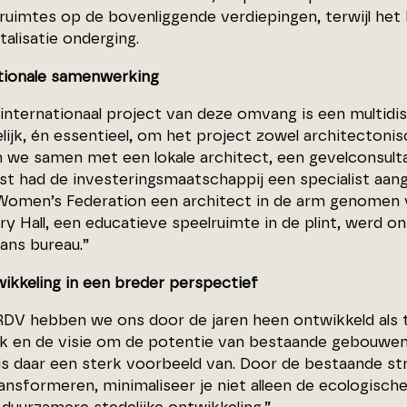
uimtes op de bovenliggende verdiepingen, terwijl het h
talisatie onderging.
tionale samenwerking
 internationaal project van deze omvang is een multidi
lijk, én essentieel, om het project zowel architectonisc
 we samen met een lokale architect, een gevelconsulta
st had de investeringsmaatschappij een specialist aan
Women’s Federation een architect in de arm genomen 
ry Hall, een educatieve speelruimte in de plint, werd 
ans bureau.”
ikkeling in een breder perspectief
RDV hebben we ons door de jaren heen ontwikkeld als t
ik en de visie om de potentie van bestaande gebouwen
is daar een sterk voorbeeld van. Door de bestaande st
ansformeren, minimaliseer je niet alleen de ecologisch