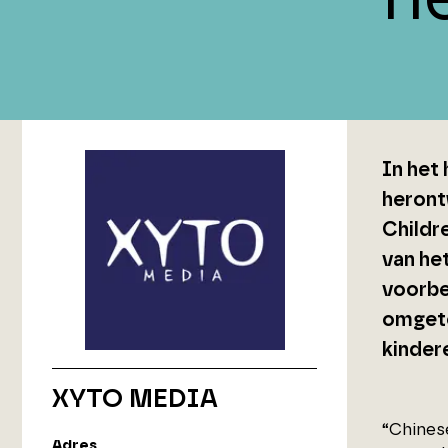
In het
heront
Childr
van he
voorbe
omgeto
kinder
XYTO MEDIA
“Chines
Adres