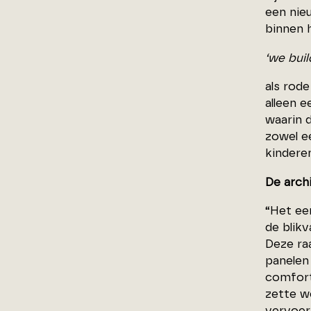
een nie
binnen 
‘we buil
als rod
alleen 
waarin d
zowel e
kinderen
De arch
“Het ee
de blik
Deze ra
panelen 
comfort
zette w
vervoer