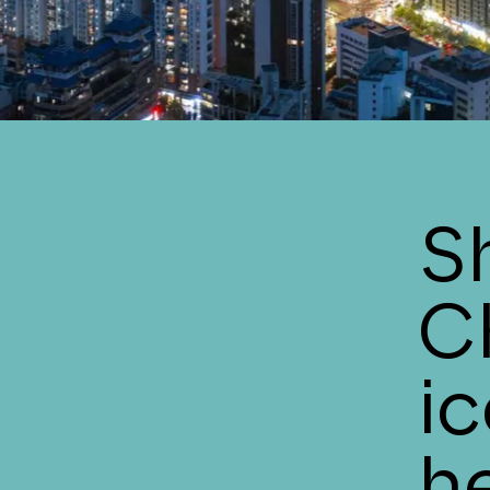
S
C
i
h