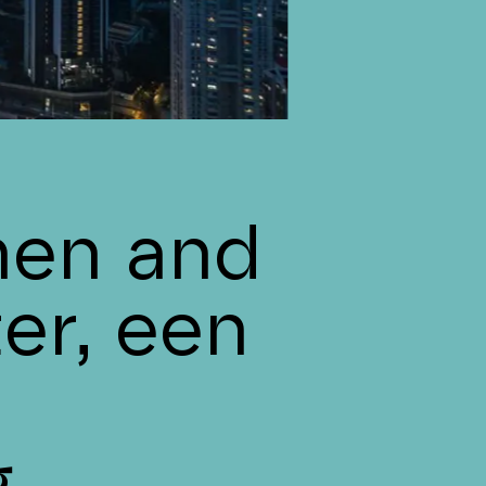
en and
er, een
g