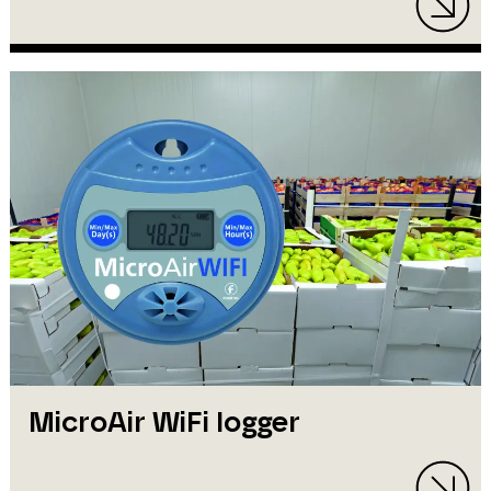
MicroAir WiFi logger