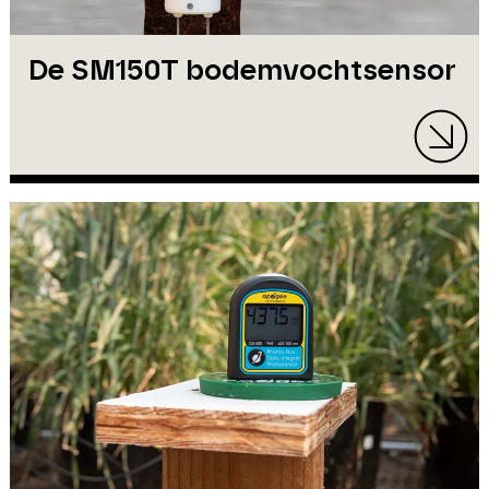
De SM150T bodemvochtsensor