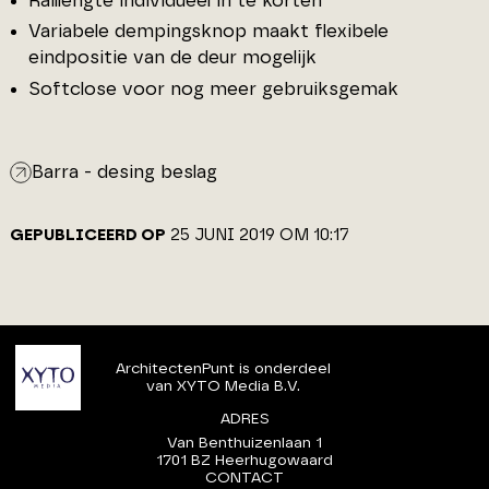
Raillengte individueel in te korten
Variabele dempingsknop maakt flexibele
eindpositie van de deur mogelijk
Softclose voor nog meer gebruiksgemak
Barra - desing beslag
GEPUBLICEERD OP
25 JUNI 2019 OM 10:17
ArchitectenPunt is onderdeel
van XYTO Media B.V.
ADRES
Van Benthuizenlaan 1
1701 BZ Heerhugowaard
CONTACT