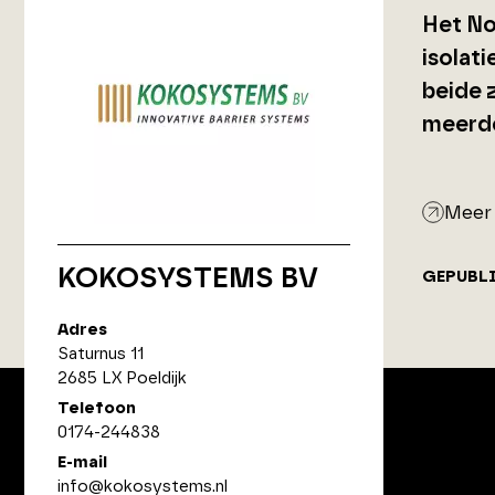
Het No
isolat
beide 
meerde
Meer 
KOKOSYSTEMS BV
GEPUBL
Adres
Saturnus 11
2685 LX Poeldijk
Telefoon
0174-244838
E-mail
ArchitectenPunt is onderdeel
info@kokosystems.nl
van XYTO Media B.V.