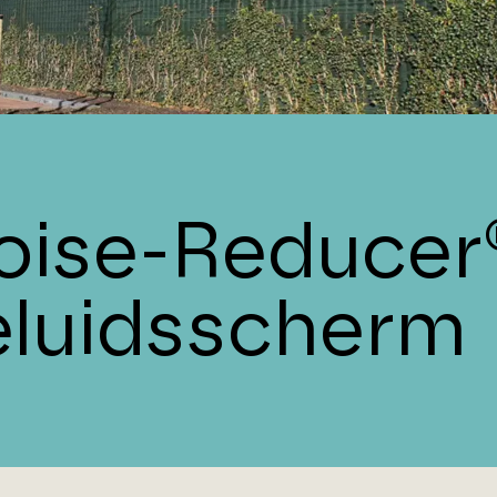
oise-Reducer
eluidsscherm