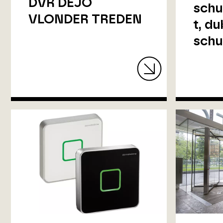
DVR DEJO
schu
VLONDER TREDEN
t, d
schu