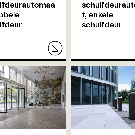
ifdeurautomaa
schuifdeurau
ubbele
t, enkele
ifdeur
schuifdeur