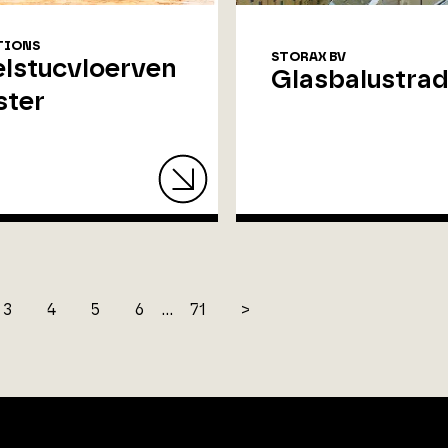
TIONS
STORAX BV
lstucvloerven
Glasbalustra
ster
3
4
5
6
...
71
>