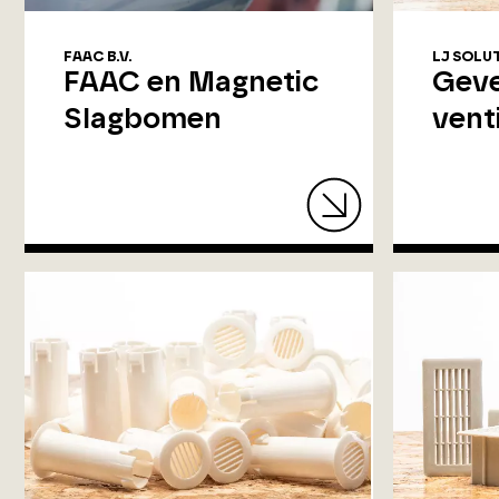
FAAC B.V.
LJ SOLU
FAAC en Magnetic
Geve
Slagbomen
vent