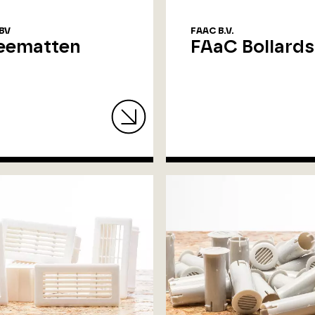
BV
FAAC B.V.
eematten
FAaC Bollards