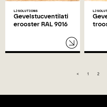
LJ SOLUTIONS
LJ SOLU
Gevelstucventilati
Geve
erooster RAL 9016
troo
<
1
2