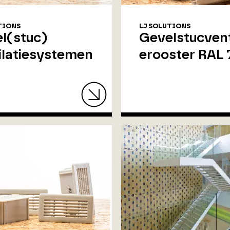
TIONS
LJ SOLUTIONS
l(stuc)
Gevelstucvent
ilatiesystemen
erooster RAL 