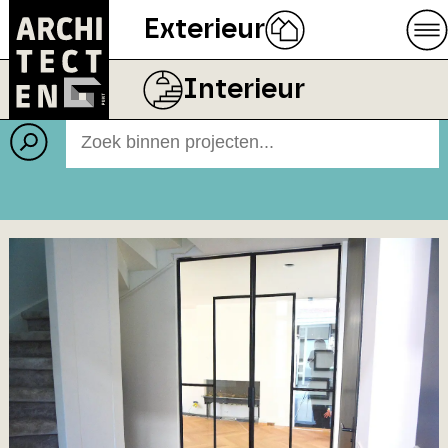
Exterieur
Projecten
BEELD
RODRUZA B.V.
Interieur