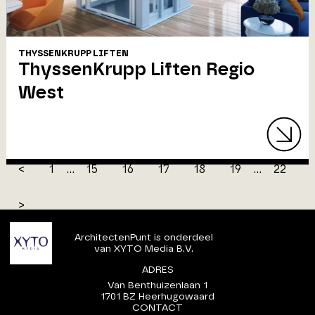
THYSSENKRUPP LIFTEN
ThyssenKrupp Liften Regio
West
<
1
...
15
16
17
18
19
...
22
>
ArchitectenPunt is onderdeel
van XYTO Media B.V.
ADRES
Van Benthuizenlaan 1
1701 BZ Heerhugowaard
CONTACT