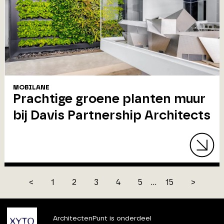
MOBILANE
Prachtige groene planten muur
bij Davis Partnership Architects
<
1
2
3
4
5
...
15
>
ArchitectenPunt is onderdeel