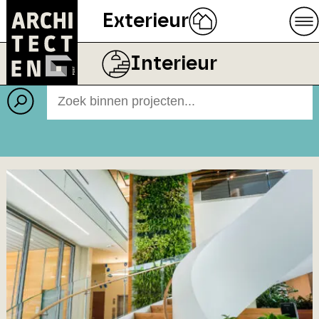
Exterieur
Projecten
BEELD
RODRUZA B.V.
Interieur