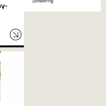
Zonwering
sy-