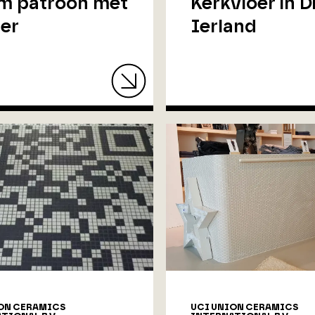
m patroon met
Kerkvloer in D
er
Ierland
ON CERAMICS
UCI UNION CERAMICS