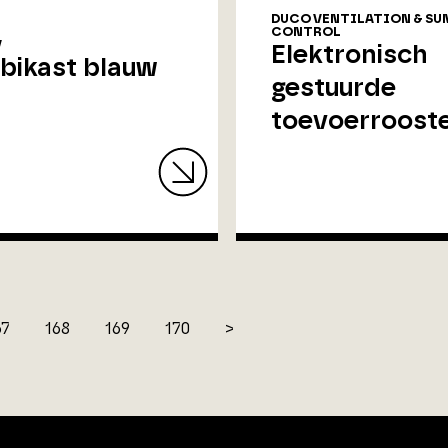
DUCO VENTILATION & SU
CONTROL
V
Elektronisch
ikast blauw
gestuurde
toevoerroost
67
168
169
170
>