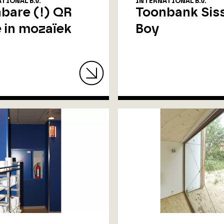
TIONAL B.V.
INTERNATIONAL B.V.
bare (!) QR
Toonbank Sis
 in mozaïek
Boy