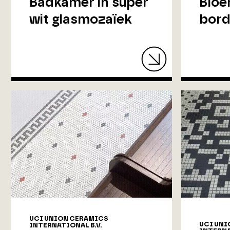
Badkamer in super
Bloe
wit glasmozaïek
bord
UCI UNION CERAMICS
UCI UNI
INTERNATIONAL B.V.