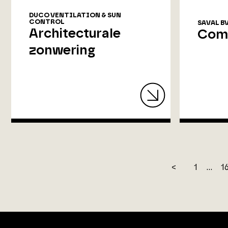
DUCO VENTILATION & SUN
CONTROL
SAVAL B
Architecturale
Comb
zonwering
<
1
...
1