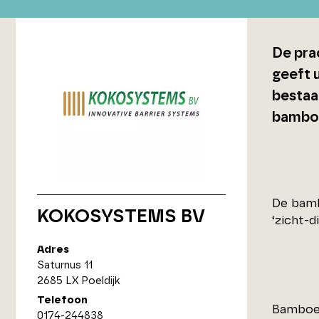
De pra
geeft 
bestaan
bambo
De bamb
KOKOSYSTEMS BV
‘zicht-di
Adres
Saturnus 11
2685 LX Poeldijk
Telefoon
Bamboe 
0174-244838