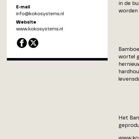
in de b
E-mail
worden 
info@kokosystems.nl
Website
www.kokosystems.nl
Bamboe 
wortel 
hernieu
hardhou
levensdu
Het Bam
geprodu
www.ko