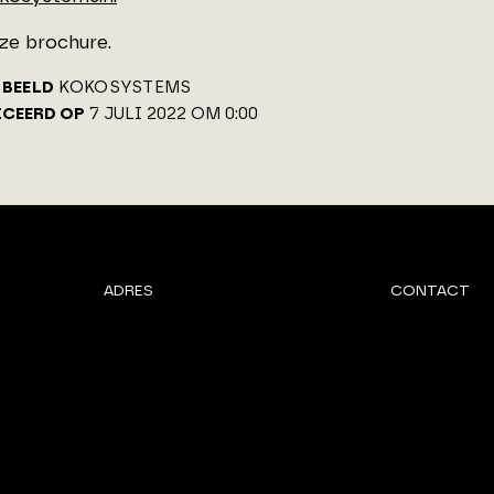
nze brochure.
BEELD
KOKOSYSTEMS
ICEERD OP
7 JULI 2022 OM 0:00
ADRES
CONTACT
Van Benthuizenlaan 1
072 - 8 200 6
1701 BZ Heerhugowaard
info@architec
PARTNER VAN