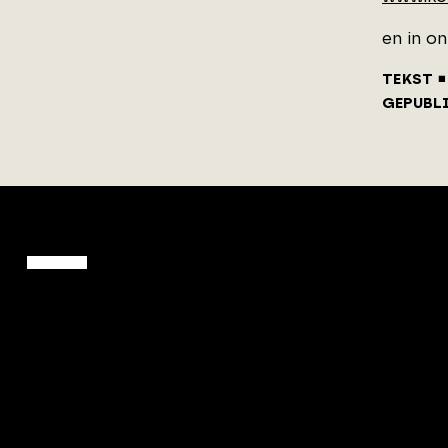
en in o
TEKST
GEPUBL
ArchitectenPunt is onderdeel
van XYTO Media B.V.