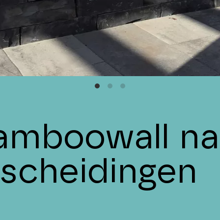
amboowall nat
fscheidingen