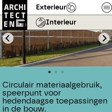
Exterieur
Interieur
Circulair materiaalgebruik,
speerpunt voor
hedendaagse toepassingen
in de bouw.