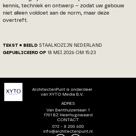
kennis, techniek en ontwerp – zodat uw gebouw
niet alleen voldoet aan de norm, maar deze
overtreft.
TEKST
BEELD
STAALKOZIJN NEDERLAND
GEPUBLICEERD OP
18 MEI 2026 OM 15:23
ArchitectenPunt is onderdeel
van XYTO Media B.V.
ADRES
Van Benthuizenlaan 1
1701 BZ Heerhugowaard
CONTACT
072 - 8 200 600
info@architectenpunt.nl