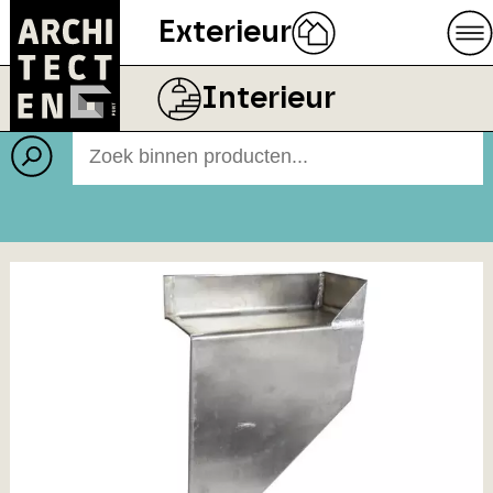
Exterieur
Producten
BEELD
SOLARLUX NEDERLAND BV
Interieur