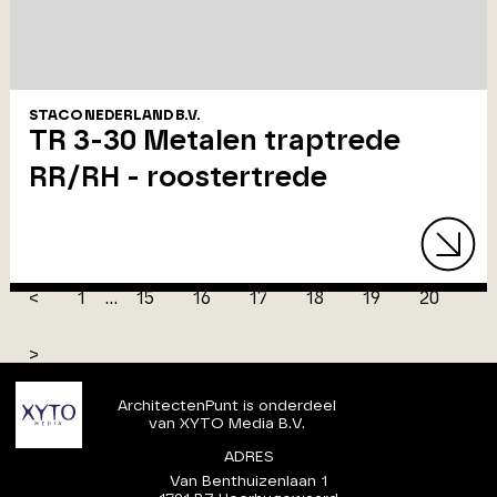
STACO NEDERLAND B.V.
TR 3-30 Metalen traptrede
RR/RH - roostertrede
<
1
...
15
16
17
18
19
20
>
ArchitectenPunt is onderdeel
van XYTO Media B.V.
ADRES
Van Benthuizenlaan 1