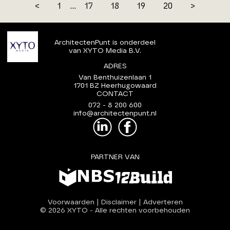
<
1
...
17
18
19
20
>
ArchitectenPunt is onderdeel
van XYTO Media B.V.
ADRES
Van Benthuizenlaan 1
1701 BZ Heerhugowaard
CONTACT
072 - 8 200 600
info@architectenpunt.nl
PARTNER VAN
Voorwaarden
|
Disclaimer
|
Adverteren
© 2026 XYTO
-
Alle rechten voorbehouden