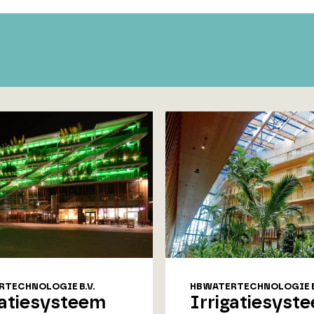
RTECHNOLOGIE B.V.
HB WATERTECHNOLOGIE B
gatiesysteem
Irrigatiesyst