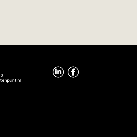
00
tenpunt.nl
Voorwaarden
|
Disclaimer
|
Adverteren