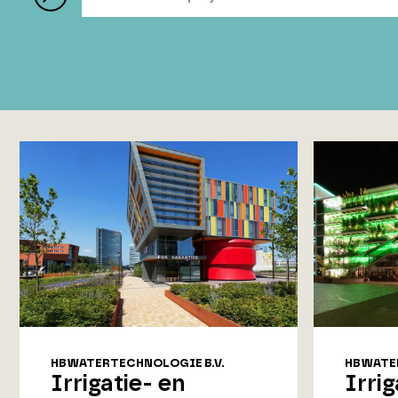
HB WATERTECHNOLOGIE B.V.
HB WATE
Irrigatie- en
Irri