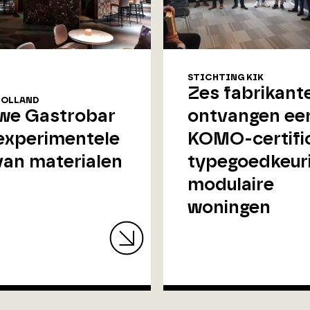
STICHTING KIK
Zes fabrikant
HOLLAND
we Gastrobar
ontvangen ee
experimentele
KOMO-certifi
van materialen
typegoedkeur
modulaire
woningen