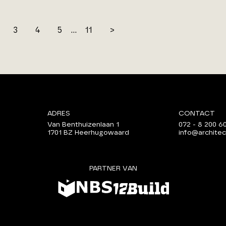
3
4
5
...
11
>
ADRES
CONTACT
Van Benthuizenlaan 1
072 - 8 200 6
1701 BZ Heerhugowaard
info@architec
PARTNER VAN