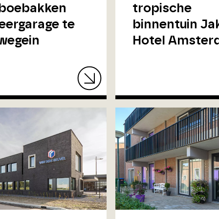
boebakken
tropische
eergarage te
binnentuin Ja
wegein
Hotel Amste