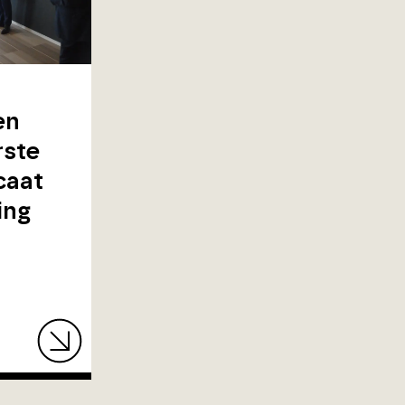
en
rste
caat
ing