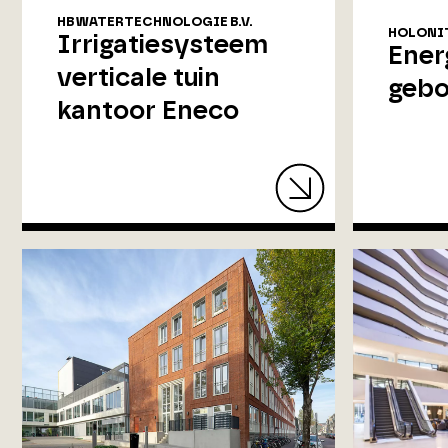
HB WATERTECHNOLOGIE B.V.
HOLONI
Irrigatiesysteem
Ener
verticale tuin
gebo
kantoor Eneco