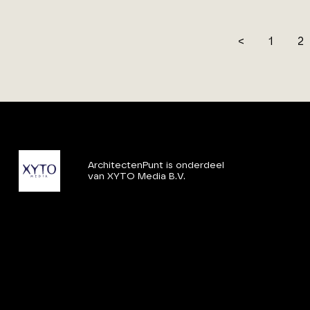
<
1
2
ArchitectenPunt is onderdeel
van XYTO Media B.V.
© 2026 XYTO
-
Alle rechten voorbehouden