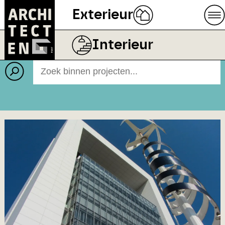
Exterieur
Projecten
BEELD
RODRUZA B.V.
Interieur