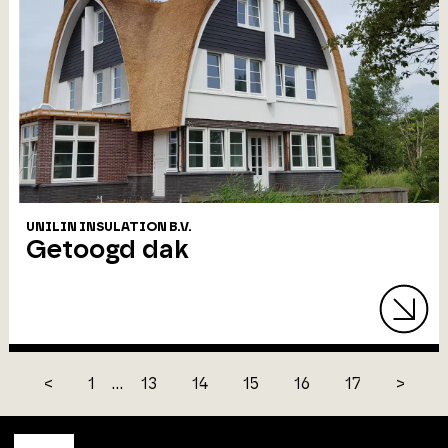
UNILIN INSULATION B.V.
Getoogd dak
<
1
...
13
14
15
16
17
>