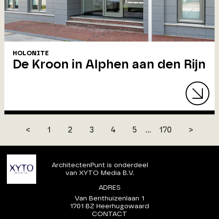
HOLONITE
De Kroon in Alphen aan den Rijn
<
1
2
3
4
5
...
170
>
ArchitectenPunt is onderdeel
van XYTO Media B.V.
ADRES
Van Benthuizenlaan 1
1701 BZ Heerhugowaard
CONTACT