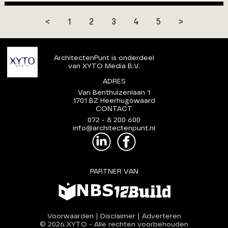
<
1
2
3
4
5
>
ArchitectenPunt is onderdeel
van XYTO Media B.V.
ADRES
Van Benthuizenlaan 1
1701 BZ Heerhugowaard
CONTACT
072 - 8 200 600
info@architectenpunt.nl
PARTNER VAN
Voorwaarden
|
Disclaimer
|
Adverteren
© 2026 XYTO
-
Alle rechten voorbehouden