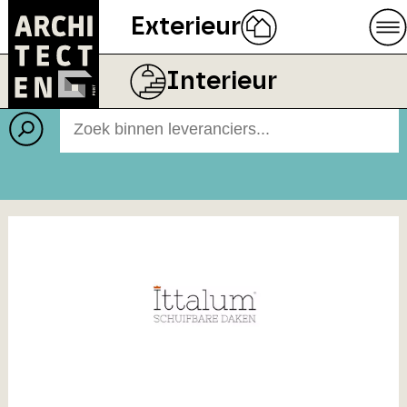
Exterieur
Leveranciers
BEELD
BEWI ISOBOUW
Interieur